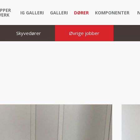
PPER
IG GALLERI
GALLERI
DØRER
KOMPONENTER
VERK
Skyvedører
Øvrige jobber