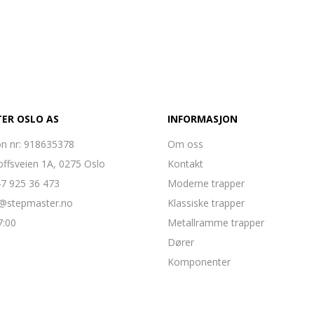
ER OSLO AS
INFORMASJON
on nr: 918635378
Om oss
offsveien 1A, 0275 Oslo
Kontakt
47 925 36 473
Moderne trapper
g@stepmaster.no
Klassiske trapper
7:00
Metallramme trapper
Dører
Komponenter